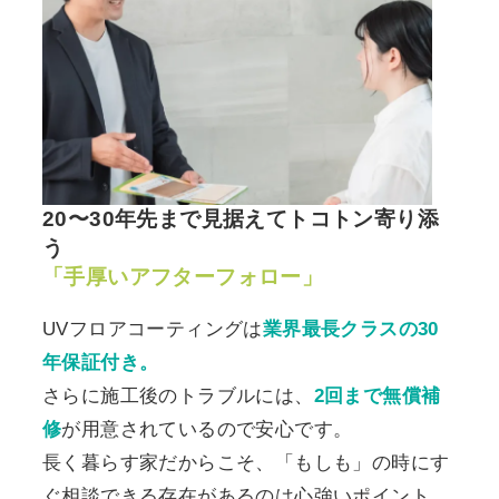
20〜30年先まで見据えてトコトン寄り添
う
「手厚いアフターフォロー」
UVフロアコーティングは
業界最長クラスの30
年保証付き。
さらに施工後のトラブルには、
2回まで無償補
修
が用意されているので安心です。
長く暮らす家だからこそ、「もしも」の時にす
ぐ相談できる存在があるのは心強いポイント。