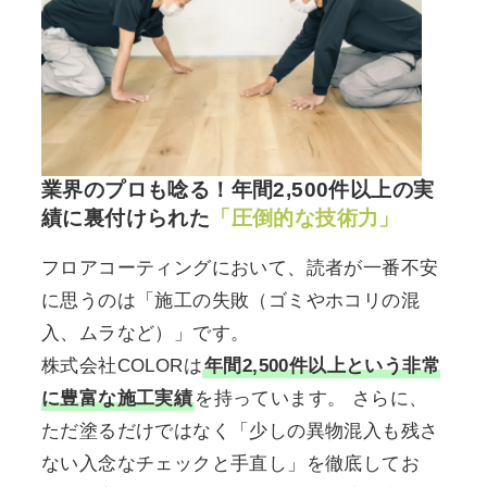
業界のプロも唸る！年間2,500件以上の実
績に裏付けられた
「圧倒的な技術力」
フロアコーティングにおいて、読者が一番不安
に思うのは「施工の失敗（ゴミやホコリの混
入、ムラなど）」です。
株式会社COLORは
年間2,500件以上という非常
に豊富な施工実績
を持っています。 さらに、
ただ塗るだけではなく「少しの異物混入も残さ
ない入念なチェックと手直し」を徹底してお