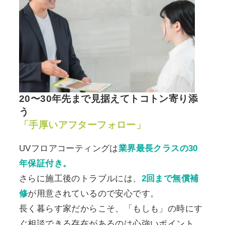
20〜30年先まで見据えてトコトン寄り添
う
「手厚いアフターフォロー」
UVフロアコーティングは
業界最長クラスの30
年保証付き。
さらに施工後のトラブルには、
2回まで無償補
修
が用意されているので安心です。
長く暮らす家だからこそ、「もしも」の時にす
ぐ相談できる存在があるのは心強いポイント。