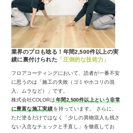
業界のプロも唸る！年間2,500件以上の実
績に裏付けられた
「圧倒的な技術力」
フロアコーティングにおいて、読者が一番不安
に思うのは「施工の失敗（ゴミやホコリの混
入、ムラなど）」です。
株式会社COLORは
年間2,500件以上という非常
に豊富な施工実績
を持っています。 さらに、
ただ塗るだけではなく「少しの異物混入も残さ
ない入念なチェックと手直し」を徹底してお