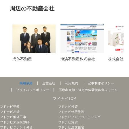
周辺の不動産会社
成仏不動産
海浜不動産株式会社
株式会社ア
掲載依頼
運営会社
利用規約
記事制作ポリシー
プライバシーポリシー
不動産売却・査定の体験談募集フォーム
フドナビTOP
フドナビ売却
フドナビ投資
フドナビ相続
フドナビ外壁塗装
フドナビ解体工事
フドナビフロアコーティング
フドナビ大規模修繕
フドナビ賃貸
フドナビテナント仲介
フドナビ注文住宅