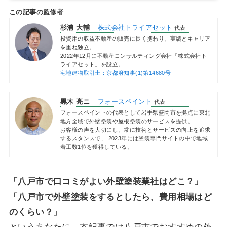
この記事の監修者
杉浦 大輔
株式会社トライアセット
代表
投資用の収益不動産の販売に長く携わり、実績とキャリア
を重ね独立。
2022年12月に不動産コンサルティング会社「株式会社ト
ライアセット」を設立。
宅地建物取引士：京都府知事(1)第14680号
黒木 亮ニ
フォースペイント
代表
フォースペイントの代表として岩手県盛岡市を拠点に東北
地方全域で外壁塗装や屋根塗装のサービスを提供。
お客様の声を大切にし、常に技術とサービスの向上を追求
するスタンスで、 2023年には塗装専門サイトの中で地域
着工数1位を獲得している。
「八戸市で口コミがよい外壁塗装業社はどこ？」
「八戸市で外壁塗装をするとしたら、費用相場はど
のくらい？」