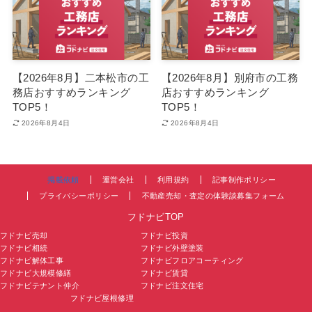
【2026年8月】二本松市の工
【2026年8月】別府市の工務
務店おすすめランキング
店おすすめランキング
TOP5！
TOP5！
2026年8月4日
2026年8月4日
掲載依頼
運営会社
利用規約
記事制作ポリシー
プライバシーポリシー
不動産売却・査定の体験談募集フォーム
フドナビTOP
フドナビ売却
フドナビ投資
フドナビ相続
フドナビ外壁塗装
フドナビ解体工事
フドナビフロアコーティング
フドナビ大規模修繕
フドナビ賃貸
フドナビテナント仲介
フドナビ注文住宅
フドナビ屋根修理