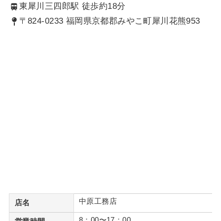
東犀川三四郎駅 徒歩約18分
〒824-0233 福岡県京都郡みやこ町犀川花熊953
中原工務店
店名
8：00〜17：00