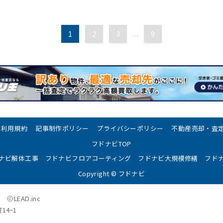
1
2
3
...
9
利用規約
記事制作ポリシー
プライバシーポリシー
不動産売却・査
フドナビTOP
ナビ解体工事
フドナビフロアコーティング
フドナビ大規模修繕
フド
Copyright
©︎ フドナビ
社
LEAD.inc
14ｰ1