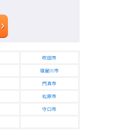
吹田市
寝屋川市
門真市
松原
市
守口市