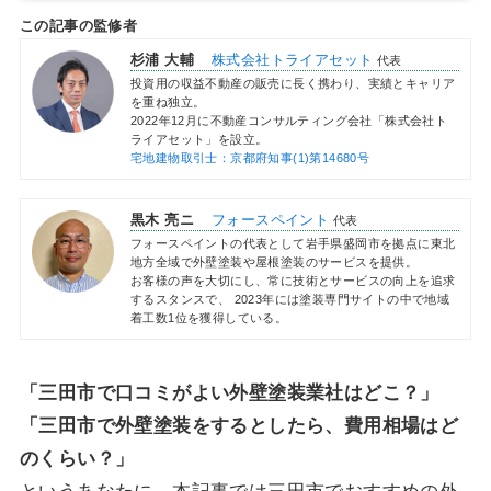
この記事の監修者
杉浦 大輔
株式会社トライアセット
代表
投資用の収益不動産の販売に長く携わり、実績とキャリア
を重ね独立。
2022年12月に不動産コンサルティング会社「株式会社ト
ライアセット」を設立。
宅地建物取引士：京都府知事(1)第14680号
黒木 亮ニ
フォースペイント
代表
フォースペイントの代表として岩手県盛岡市を拠点に東北
地方全域で外壁塗装や屋根塗装のサービスを提供。
お客様の声を大切にし、常に技術とサービスの向上を追求
するスタンスで、 2023年には塗装専門サイトの中で地域
着工数1位を獲得している。
「三田市で口コミがよい外壁塗装業社はどこ？」
「三田市で外壁塗装をするとしたら、費用相場はど
のくらい？」