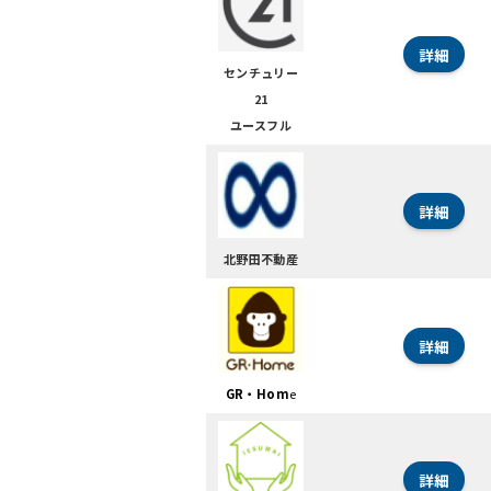
詳細
センチュリー
21
ユースフル
詳細
北野田不動産
詳細
GR・Hom
e
詳細