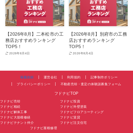
【2026年8月】二本松市の工
【2026年8月】別府市の工務
務店おすすめランキング
店おすすめランキング
TOP5！
TOP5！
2026年8月4日
2026年8月4日
掲載依頼
運営会社
利用規約
記事制作ポリシー
プライバシーポリシー
不動産売却・査定の体験談募集フォーム
フドナビTOP
フドナビ売却
フドナビ投資
フドナビ相続
フドナビ外壁塗装
フドナビ解体工事
フドナビフロアコーティング
フドナビ大規模修繕
フドナビ賃貸
フドナビテナント仲介
フドナビ注文住宅
フドナビ屋根修理