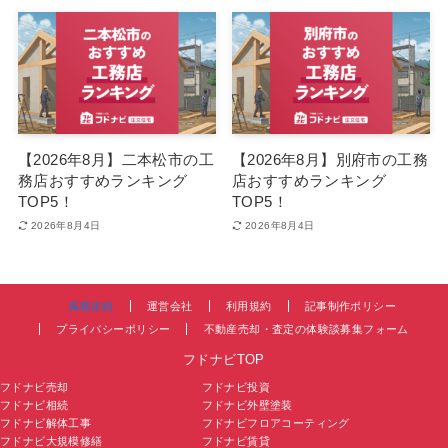
【2026年8月】二本松市の工
【2026年8月】別府市の工務
務店おすすめランキング
店おすすめランキング
TOP5！
TOP5！
2026年8月4日
2026年8月4日
掲載依頼
運営会社
利用規約
記事制作ポリシー
プライバシーポリシー
不動産売却・査定の体験談募集フォーム
フドナビTOP
フドナビ売却
フドナビ投資
フドナビ相続
フドナビ外壁塗装
フドナビ解体工事
フドナビフロアコーティング
フドナビ大規模修繕
フドナビ賃貸